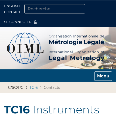
ENGLISH
Togg
CONTACT
CHERCHER PAR
RECHERCHE AVANCÉE…
SE CONNECTER
Toggle n
TC/SC/PG
TC16
Contacts
TC16
Instruments