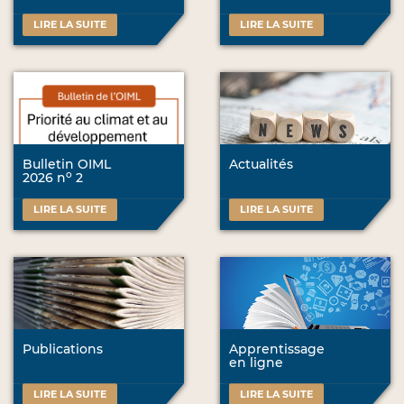
LIRE LA SUITE
LIRE LA SUITE
Bulletin OIML
Actualités
o
2026 n
2
LIRE LA SUITE
LIRE LA SUITE
Publications
Apprentissage
en ligne
LIRE LA SUITE
LIRE LA SUITE