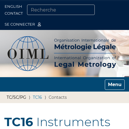
ENGLISH
Togg
CONTACT
CHERCHER PAR
RECHERCHE AVANCÉE…
SE CONNECTER
Toggle n
TC/SC/PG
TC16
Contacts
TC16
Instruments