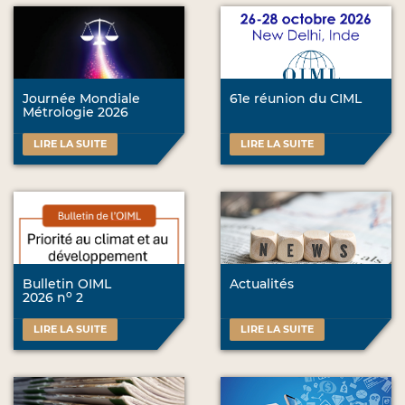
Journée Mondiale
61e réunion du CIML
Métrologie 2026
LIRE LA SUITE
LIRE LA SUITE
Bulletin OIML
Actualités
o
2026 n
2
LIRE LA SUITE
LIRE LA SUITE