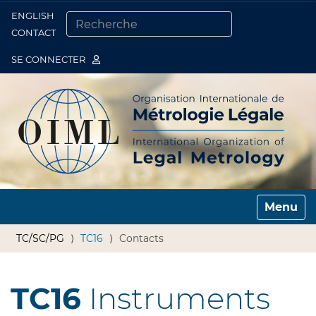
ENGLISH
Togg
CONTACT
CHERCHER PAR
RECHERCHE AVANCÉE…
SE CONNECTER
Toggle n
TC/SC/PG
TC16
Contacts
TC16
Instruments