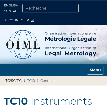
ENGLISH
Togg
CONTACT
CHERCHER PAR
RECHERCHE AVANCÉE…
SE CONNECTER
Toggle n
TC/SC/PG
TC10
Contacts
TC10
Instruments