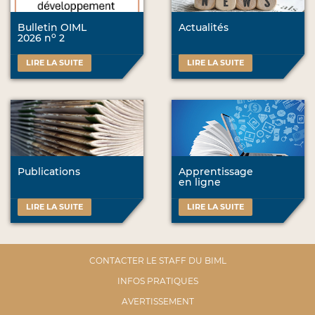
Bulletin OIML
Actualités
o
2026 n
2
LIRE LA SUITE
LIRE LA SUITE
Publications
Apprentissage
en ligne
LIRE LA SUITE
LIRE LA SUITE
CONTACTER LE STAFF DU BIML
INFOS PRATIQUES
AVERTISSEMENT