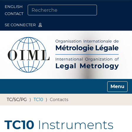
ENGLISH
Togg
CONTACT
CHERCHER PAR
RECHERCHE AVANCÉE…
SE CONNECTER
Toggle n
TC/SC/PG
TC10
Contacts
TC10
Instruments