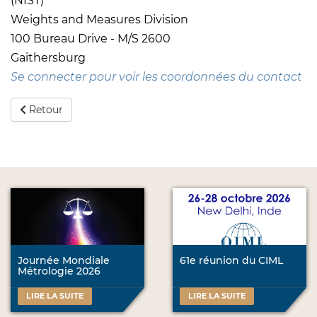
(NIST)
Weights and Measures Division
100 Bureau Drive - M/S 2600
Gaithersburg
Se connecter pour voir les coordonnées du contact
Retour
Journée Mondiale
61e réunion du CIML
Métrologie 2026
LIRE LA SUITE
LIRE LA SUITE