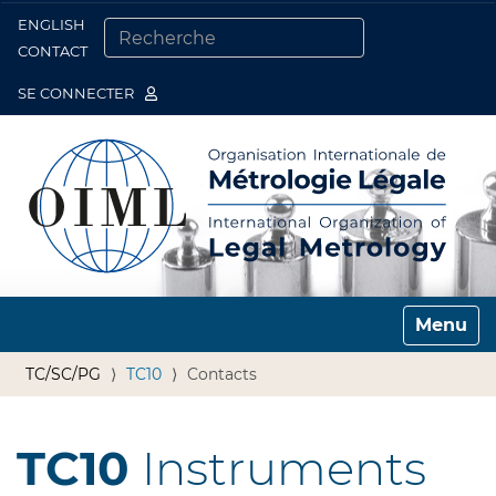
ENGLISH
Togg
CONTACT
CHERCHER PAR
RECHERCHE AVANCÉE…
SE CONNECTER
Toggle n
TC/SC/PG
TC10
Contacts
TC10
Instruments