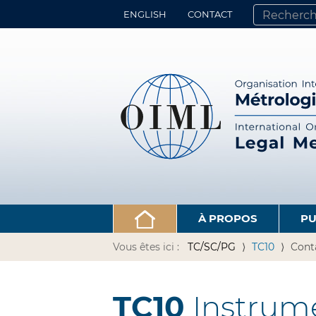
ENGLISH
CONTACT
CHERCHER PA
RECHERCHE 
À PROPOS
PU
Vous êtes ici :
TC/SC/PG
TC10
Cont
TC10
Instrume