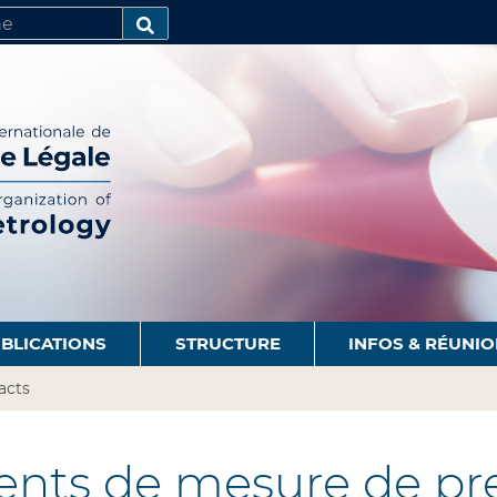
R
AVANCÉE…
BLICATIONS
STRUCTURE
INFOS & RÉUNI
acts
nts de mesure de pres