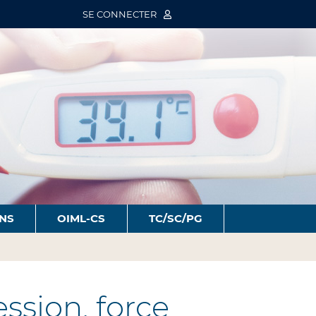
SE CONNECTER
ONS
OIML-CS
TC/SC/PG
sion, force