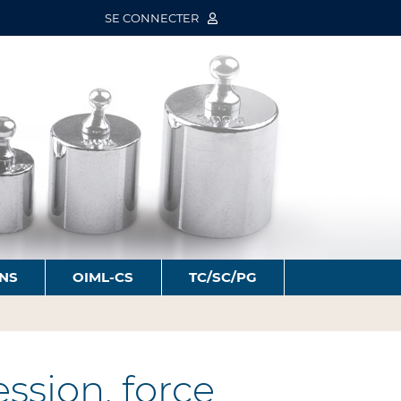
SE CONNECTER
ONS
OIML-CS
TC/SC/PG
sion, force