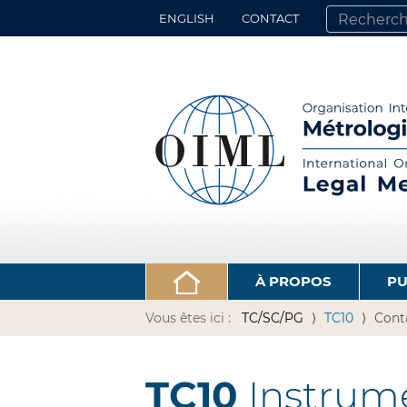
ENGLISH
CONTACT
CHERCHER PA
RECHERCHE 
À PROPOS
PU
Vous êtes ici :
TC/SC/PG
TC10
Cont
TC10
Instrume