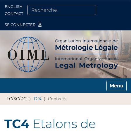
ENGLISH
Togg
CONTACT
CHERCHER PAR
RECHERCHE AVANCÉE…
SE CONNECTER
Toggle n
TC/SC/PG
TC4
Contacts
TC4
Etalons de