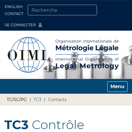
ENGLISH
Togg
CONTACT
CHERCHER PAR
RECHERCHE AVANCÉE…
SE CONNECTER
Toggle n
TC/SC/PG
TC3
Contacts
TC3
Contrôle