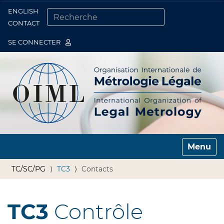
ENGLISH
Togg
CONTACT
CHERCHER PAR
RECHERCHE AVANCÉE…
SE CONNECTER
Toggle n
TC/SC/PG
TC3
Contacts
TC3
Contrôle