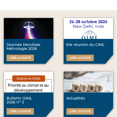
Journée Mondiale
61e réunion du CIML
Métrologie 2026
LIRE LA SUITE
LIRE LA SUITE
Bulletin OIML
Actualités
o
2026 n
2
LIRE LA SUITE
LIRE LA SUITE