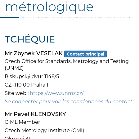
métrologique
TCHÉQUIE
Mr Zbynek VESELAK
Contact principal
Czech Office for Standards, Metrology and Testing
(UNMZ)
Biskupský dvur 1148/5
CZ -110 00 Praha 1
Site web :
https://www.unmz.cz/
Se connecter pour voir les coordonnées du contact
Mr Pavel KLENOVSKY
CIML Member
Czech Metrology Institute (CMI)
Okruzni 31