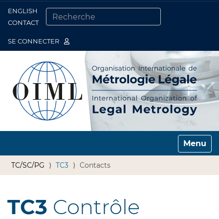
ENGLISH
Togg
CONTACT
CHERCHER PAR
RECHERCHE AVANCÉE…
SE CONNECTER
Toggle n
TC/SC/PG
TC3
Contacts
TC3
Contrôle