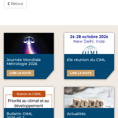
Retour
Journée Mondiale
61e réunion du CIML
Métrologie 2026
LIRE LA SUITE
LIRE LA SUITE
Bulletin OIML
Actualités
o
2026 n
2