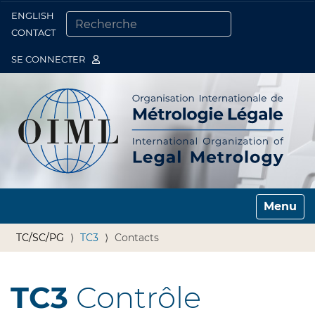
ENGLISH
Togg
CONTACT
CHERCHER PAR
RECHERCHE AVANCÉE…
SE CONNECTER
Toggle n
TC/SC/PG
TC3
Contacts
TC3
Contrôle