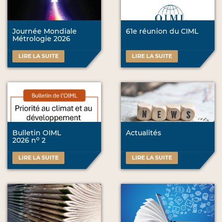
Journée Mondiale
61e réunion du CIML
Métrologie 2026
LIRE LA SUITE
LIRE LA SUITE
Bulletin OIML
Actualités
o
2026 n
2
LIRE LA SUITE
LIRE LA SUITE