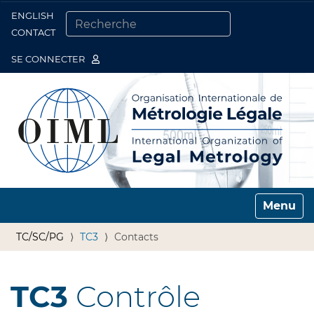
ENGLISH
Togg
CONTACT
CHERCHER PAR
RECHERCHE AVANCÉE…
SE CONNECTER
Toggle n
TC/SC/PG
TC3
Contacts
TC3
Contrôle