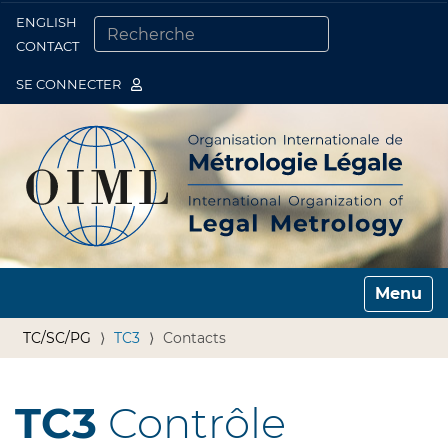
ENGLISH
Togg
CONTACT
CHERCHER PAR
RECHERCHE AVANCÉE…
SE CONNECTER
Toggle n
TC/SC/PG
TC3
Contacts
TC3
Contrôle