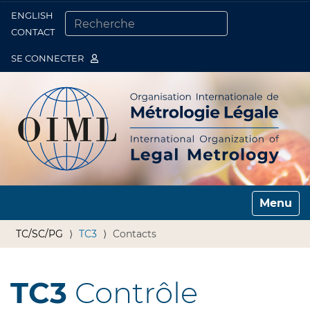
ENGLISH
Togg
CONTACT
CHERCHER PAR
RECHERCHE AVANCÉE…
SE CONNECTER
Toggle n
TC/SC/PG
TC3
Contacts
TC3
Contrôle