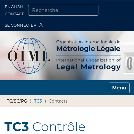
ENGLISH
Togg
CONTACT
CHERCHER PAR
RECHERCHE AVANCÉE…
SE CONNECTER
Toggle n
TC/SC/PG
TC3
Contacts
TC3
Contrôle