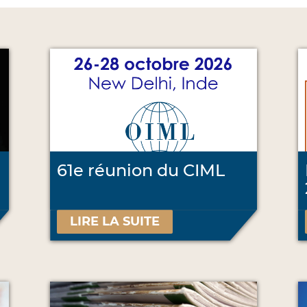
61e réunion du CIML
LIRE LA SUITE