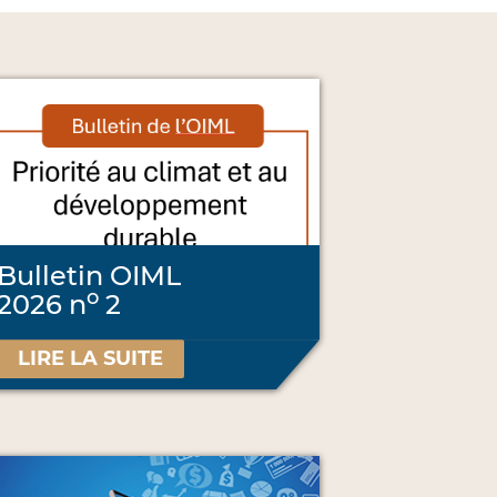
Bulletin OIML
o
2026 n
2
LIRE LA SUITE