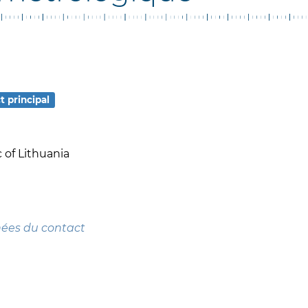
t principal
 of Lithuania
nées du contact