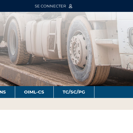
SE CONNECTER
ONS
OIML-CS
TC/SC/PG