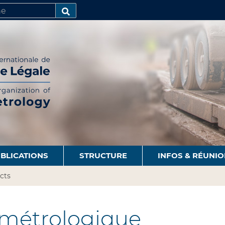
R
AVANCÉE…
BLICATIONS
STRUCTURE
INFOS & RÉUNI
cts
 métrologique