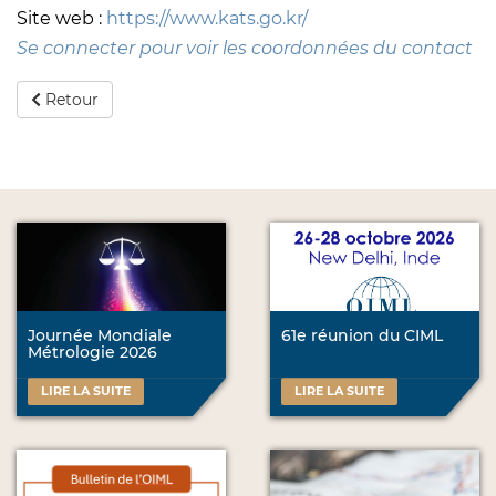
Site web :
https://www.kats.go.kr/
Se connecter pour voir les coordonnées du contact
Retour
Journée Mondiale
61e réunion du CIML
Métrologie 2026
LIRE LA SUITE
LIRE LA SUITE