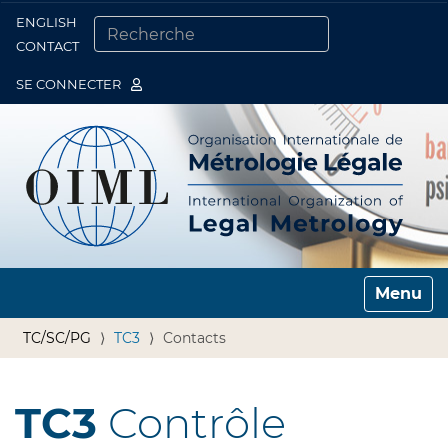
ENGLISH
Togg
CONTACT
CHERCHER PAR
RECHERCHE AVANCÉE…
SE CONNECTER
Toggle n
TC/SC/PG
TC3
Contacts
TC3
Contrôle