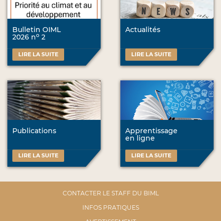
Bulletin OIML
Actualités
o
2026 n
2
LIRE LA SUITE
LIRE LA SUITE
Publications
Apprentissage
en ligne
LIRE LA SUITE
LIRE LA SUITE
CONTACTER LE STAFF DU BIML
INFOS PRATIQUES