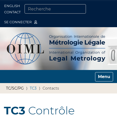
ENGLISH
Togg
CONTACT
CHERCHER PAR
RECHERCHE AVANCÉE…
SE CONNECTER
Toggle n
TC/SC/PG
TC3
Contacts
TC3
Contrôle