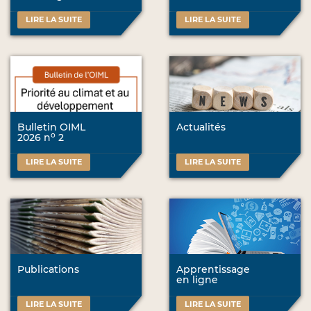
LIRE LA SUITE
LIRE LA SUITE
Bulletin OIML
Actualités
o
2026 n
2
LIRE LA SUITE
LIRE LA SUITE
Publications
Apprentissage
en ligne
LIRE LA SUITE
LIRE LA SUITE