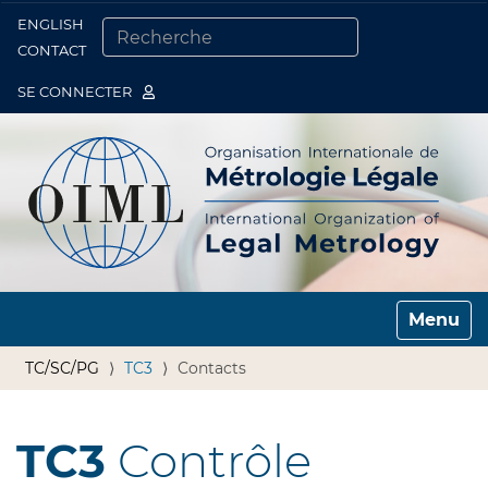
ENGLISH
Togg
CONTACT
CHERCHER PAR
RECHERCHE AVANCÉE…
SE CONNECTER
Toggle n
TC/SC/PG
TC3
Contacts
TC3
Contrôle