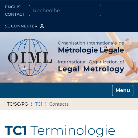
ENGLISH
Togg
CONTACT
CHERCHER PAR
RECHERCHE AVANCÉE…
SE CONNECTER
Toggle n
TC/SC/PG
TC1
Contacts
TC1
Terminologie