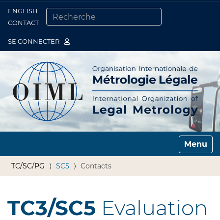
ENGLISH
Togg
CONTACT
CHERCHER PAR
RECHERCHE AVANCÉE…
SE CONNECTER
Toggle n
TC/SC/PG
SC5
Contacts
TC3/SC5
Evaluation