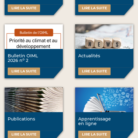
LIRE LA SUITE
LIRE LA SUITE
Bulletin OIML
Actualités
o
2026 n
2
LIRE LA SUITE
LIRE LA SUITE
Publications
Apprentissage
en ligne
LIRE LA SUITE
LIRE LA SUITE