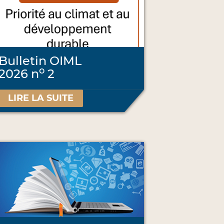
Bulletin OIML
o
2026 n
2
LIRE LA SUITE