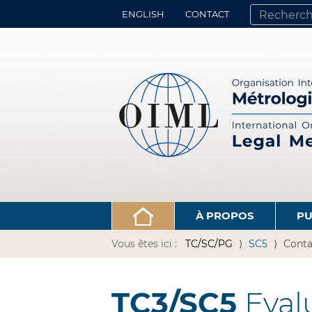
ENGLISH
CONTACT
CHERCHER PA
RECHERCHE 
À PROPOS
PU
Vous êtes ici :
TC/SC/PG
SC5
Conta
TC3/SC5
Eval