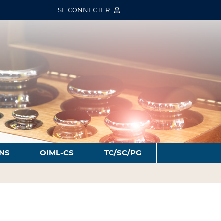
SE CONNECTER
ONS
OIML-CS
TC/SC/PG