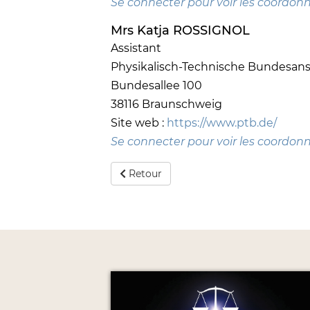
Se connecter pour voir les coordon
Mrs Katja ROSSIGNOL
Assistant
Physikalisch-Technische Bundesanst
Bundesallee 100
38116 Braunschweig
Site web :
https://www.ptb.de/
Se connecter pour voir les coordon
Retour