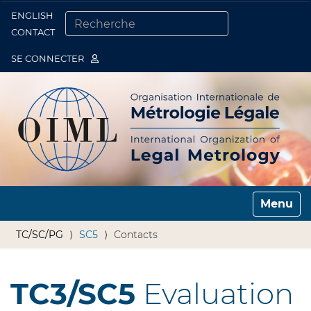
ENGLISH
Togg
CONTACT
CHERCHER PAR
RECHERCHE AVANCÉE…
SE CONNECTER
Toggle n
TC/SC/PG
SC5
Contacts
TC3/SC5
Evaluation