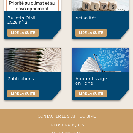
Bulletin OIML
Actualités
o
2026 n
2
LIRE LA SUITE
LIRE LA SUITE
Publications
Apprentissage
en ligne
LIRE LA SUITE
LIRE LA SUITE
CONTACTER LE STAFF DU BIML
INFOS PRATIQUES