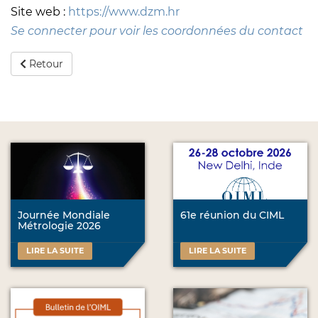
Site web :
https://www.dzm.hr
Se connecter pour voir les coordonnées du contact
Retour
Journée Mondiale
61e réunion du CIML
Métrologie 2026
LIRE LA SUITE
LIRE LA SUITE