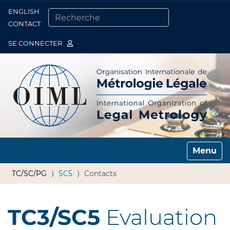
ENGLISH
Togg
CONTACT
CHERCHER PAR
RECHERCHE AVANCÉE…
SE CONNECTER
Toggle n
TC/SC/PG
SC5
Contacts
TC3/SC5
Evaluation