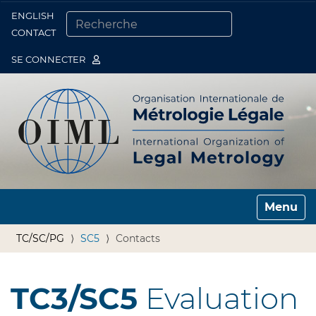
ENGLISH
Togg
CONTACT
CHERCHER PAR
RECHERCHE AVANCÉE…
SE CONNECTER
Toggle n
TC/SC/PG
SC5
Contacts
TC3/SC5
Evaluation