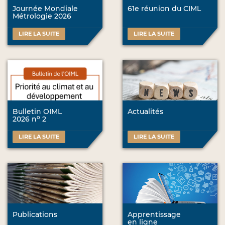
Journée Mondiale
61e réunion du CIML
Métrologie 2026
LIRE LA SUITE
LIRE LA SUITE
Bulletin OIML
Actualités
o
2026 n
2
LIRE LA SUITE
LIRE LA SUITE
Publications
Apprentissage
en ligne