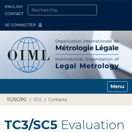
ENGLISH
Togg
CONTACT
CHERCHER PAR
RECHERCHE AVANCÉE…
SE CONNECTER
Toggle n
TC/SC/PG
SC5
Contacts
TC3/SC5
Evaluation