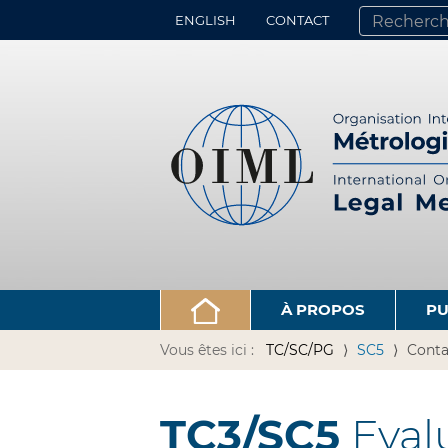
ENGLISH
CONTACT
CHERCHER PA
RECHERCHE 
À PROPOS
PU
Vous êtes ici :
TC/SC/PG
SC5
Conta
TC3/SC5
Eval