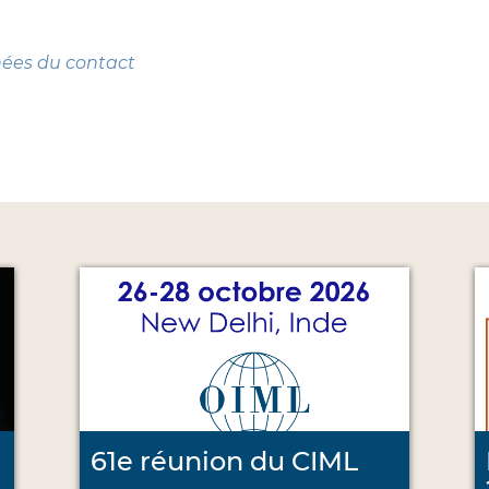
nées du contact
61e réunion du CIML