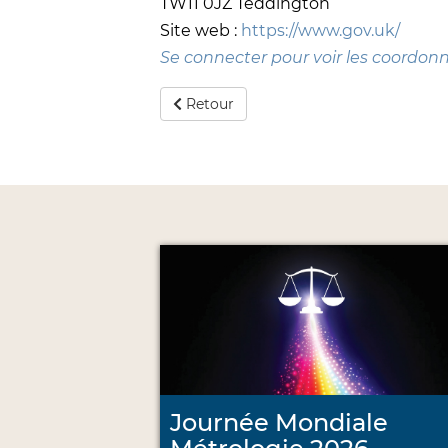
TW11 0JZ Teddington
Site web :
https://www.gov.uk/
Se connecter pour voir les coordon
Retour
Journée Mondiale