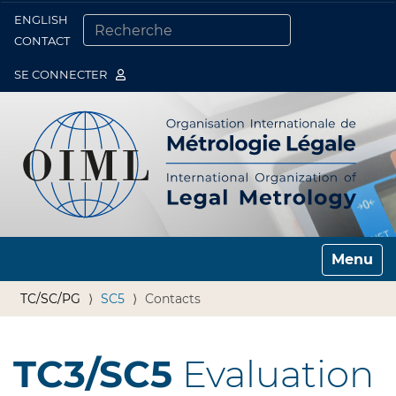
ENGLISH
Togg
CONTACT
CHERCHER PAR
RECHERCHE AVANCÉE…
SE CONNECTER
Toggle n
TC/SC/PG
SC5
Contacts
TC3/SC5
Evaluation