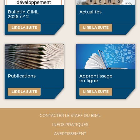
Bulletin OIML
Actualités
o
2026 n
2
LIRE LA SUITE
LIRE LA SUITE
Publications
Apprentissage
en ligne
LIRE LA SUITE
LIRE LA SUITE
CONTACTER LE STAFF DU BIML
INFOS PRATIQUES
AVERTISSEMENT