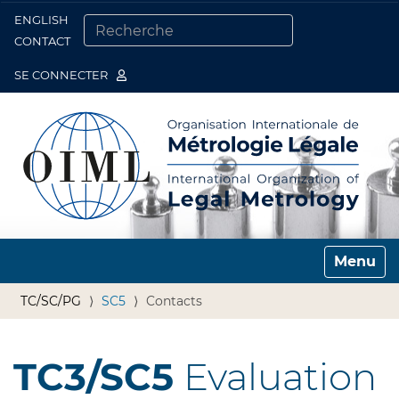
ENGLISH
Togg
CONTACT
CHERCHER PAR
RECHERCHE AVANCÉE…
SE CONNECTER
Toggle n
TC/SC/PG
SC5
Contacts
TC3/SC5
Evaluation