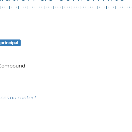
principal
T Compound
nées du contact