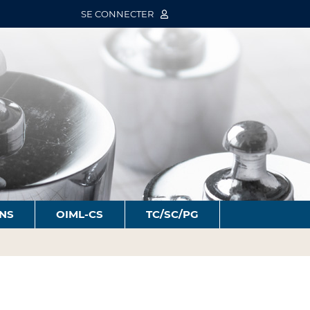
SE CONNECTER
ONS
OIML-CS
TC/SC/PG