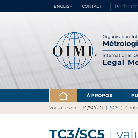
ENGLISH
CONTACT
CHERCHER PA
RECHERCHE 
À PROPOS
PU
Vous êtes ici :
TC/SC/PG
SC5
Conta
TC3/SC5
Eval