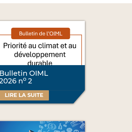
Bulletin OIML
o
2026 n
2
LIRE LA SUITE