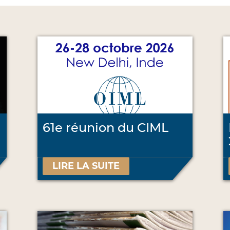
61e réunion du CIML
LIRE LA SUITE