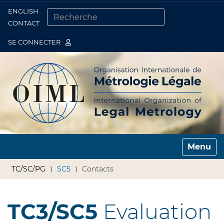
ENGLISH
Togg
CONTACT
CHERCHER PAR
RECHERCHE AVANCÉE…
SE CONNECTER
Toggle n
TC/SC/PG
SC5
Contacts
TC3/SC5
Evaluation