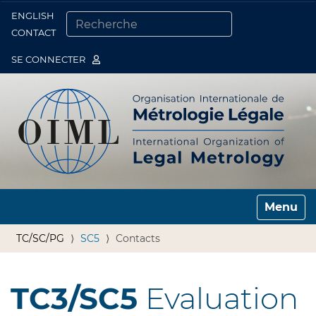
ENGLISH
Togg
CONTACT
CHERCHER PAR
RECHERCHE AVANCÉE…
SE CONNECTER
Toggle n
TC/SC/PG
SC5
Contacts
TC3/SC5
Evaluation