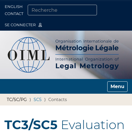
ENGLISH
Togg
CONTACT
CHERCHER PAR
RECHERCHE AVANCÉE…
SE CONNECTER
Toggle n
TC/SC/PG
SC5
Contacts
TC3/SC5
Evaluation