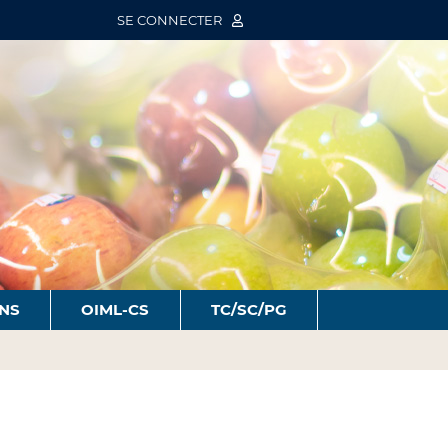
SE CONNECTER
ONS
OIML-CS
TC/SC/PG