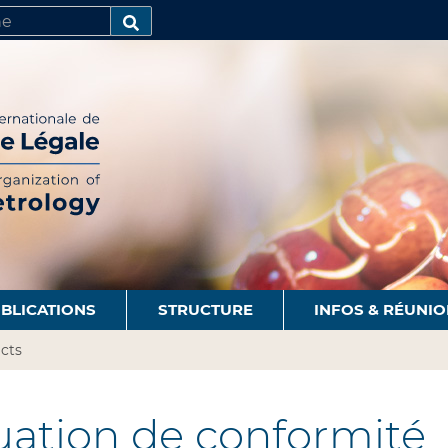
R
AVANCÉE…
BLICATIONS
STRUCTURE
INFOS & RÉUNI
cts
uation de conformité