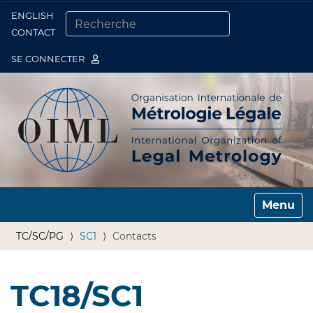
ENGLISH
Togg
CONTACT
CHERCHER PAR
RECHERCHE AVANCÉE…
SE CONNECTER
Toggle n
TC/SC/PG
SC1
Contacts
TC18/SC1