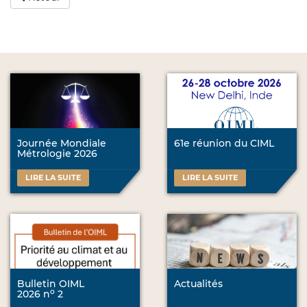
Journée Mondiale
61e réunion du CIML
Métrologie 2026
LIRE LA SUITE
LIRE LA SUITE
Bulletin OIML
Actualités
o
2026 n
2