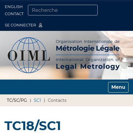
ENGLISH
Togg
CONTACT
CHERCHER PAR
RECHERCHE AVANCÉE…
SE CONNECTER
Toggle n
TC/SC/PG
SC1
Contacts
TC18/SC1