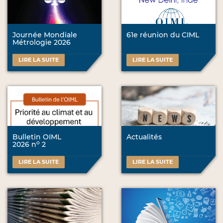
Journée Mondiale
61e réunion du CIML
Métrologie 2026
LIRE LA SUITE
LIRE LA SUITE
Bulletin OIML
Actualités
o
2026 n
2
LIRE LA SUITE
LIRE LA SUITE