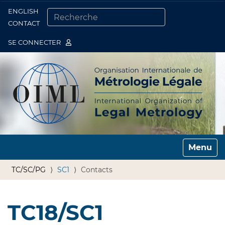
ENGLISH
Togg
CONTACT
CHERCHER PAR
RECHERCHE AVANCÉE…
SE CONNECTER
Toggle n
TC/SC/PG
SC1
Contacts
TC18/SC1