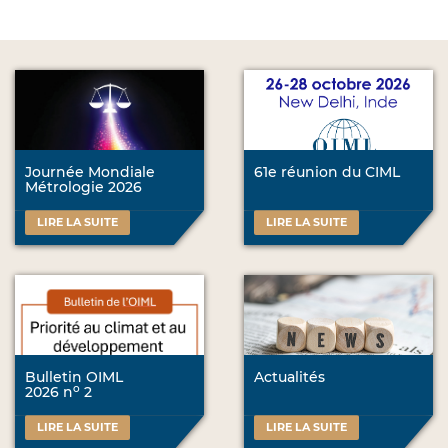
Journée Mondiale
61e réunion du CIML
Métrologie 2026
LIRE LA SUITE
LIRE LA SUITE
Bulletin OIML
Actualités
o
2026 n
2
LIRE LA SUITE
LIRE LA SUITE