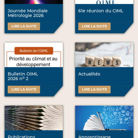
Journée Mondiale
61e réunion du CIML
Métrologie 2026
LIRE LA SUITE
LIRE LA SUITE
Bulletin OIML
Actualités
o
2026 n
2
LIRE LA SUITE
LIRE LA SUITE
Publications
Apprentissage