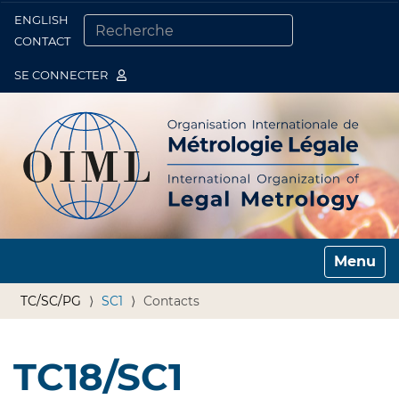
ENGLISH
Togg
CONTACT
CHERCHER PAR
RECHERCHE AVANCÉE…
SE CONNECTER
Toggle n
TC/SC/PG
SC1
Contacts
TC18/SC1