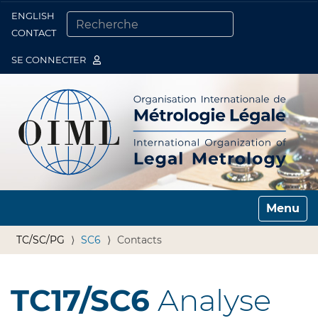
ENGLISH
Togg
CONTACT
CHERCHER PAR
RECHERCHE AVANCÉE…
SE CONNECTER
Toggle n
TC/SC/PG
SC6
Contacts
TC17/SC6
Analyse