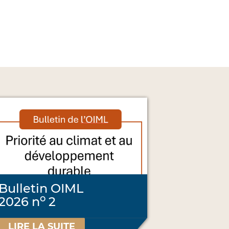
Bulletin OIML
o
2026 n
2
LIRE LA SUITE