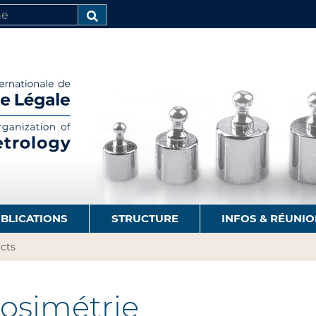
R
AVANCÉE…
BLICATIONS
STRUCTURE
INFOS & RÉUNI
cts
osimétrie