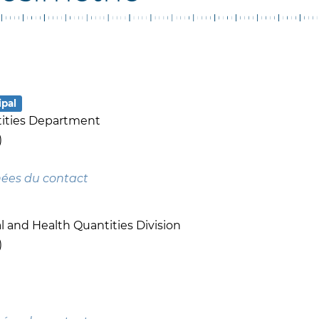
ipal
tities Department
)
nées du contact
l and Health Quantities Division
)