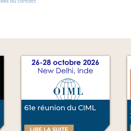
nées du contact
61e réunion du CIML
LIRE LA SUITE