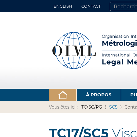
ENGLISH
CONTACT
CHERCHER PA
RECHERCHE 
À PROPOS
PU
Vous êtes ici :
TC/SC/PG
SC5
Conta
TC17/SC5
Visc