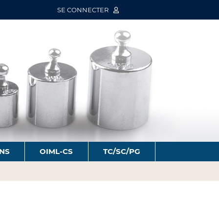
SE CONNECTER
ONS
OIML-CS
TC/SC/PG