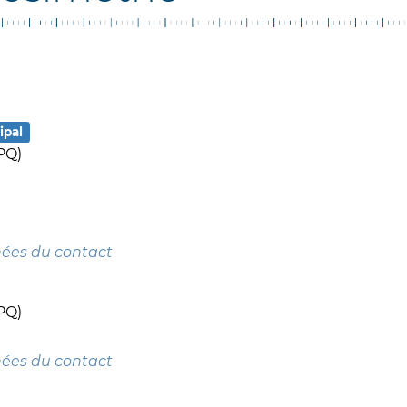
ipal
PQ)
nées du contact
PQ)
nées du contact