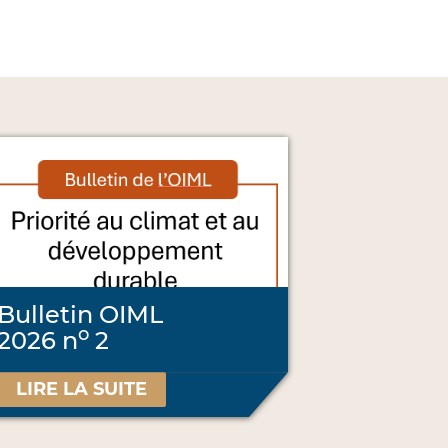
Bulletin OIML
o
2026 n
2
LIRE LA SUITE