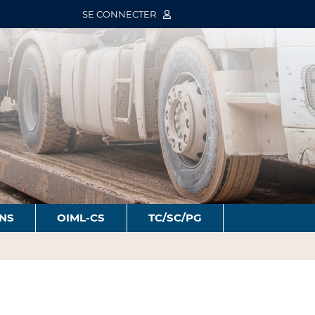
SE CONNECTER
ONS
OIML-CS
TC/SC/PG