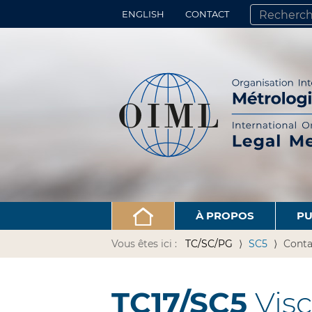
ENGLISH
CONTACT
CHERCHER PA
RECHERCHE 
À PROPOS
PU
Vous êtes ici :
TC/SC/PG
SC5
Conta
TC17/SC5
Visc