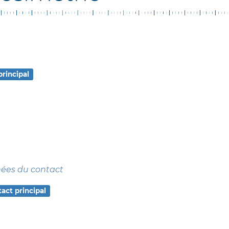
principal
nées du contact
act principal