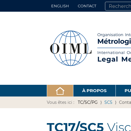
ENGLISH
CONTACT
CHERCHER PA
RECHERCHE 
À PROPOS
PU
Vous êtes ici :
TC/SC/PG
SC5
Conta
TC17/SC5
Visc