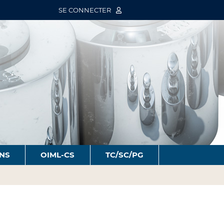
SE CONNECTER
ONS
OIML-CS
TC/SC/PG