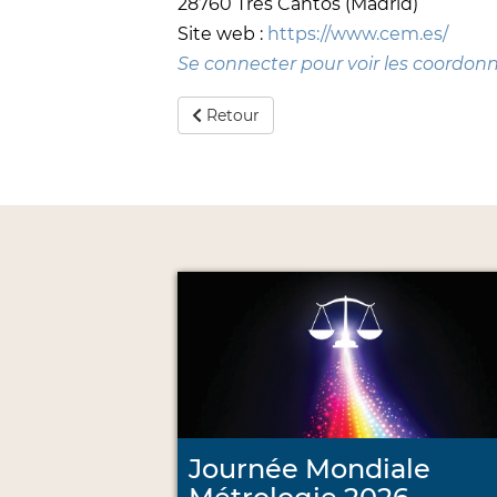
28760 Tres Cantos (Madrid)
Site web :
https://www.cem.es/
Se connecter pour voir les coordon
Retour
Journée Mondiale