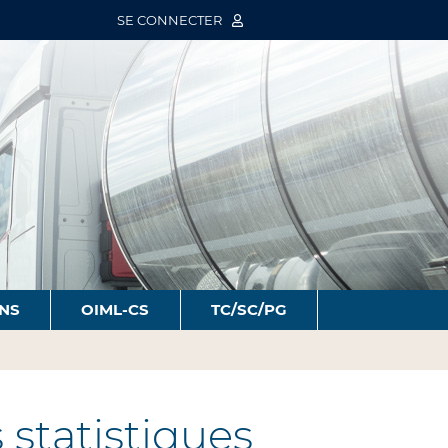
SE CONNECTER
ONS
OIML-CS
TC/SC/PG
statistiques