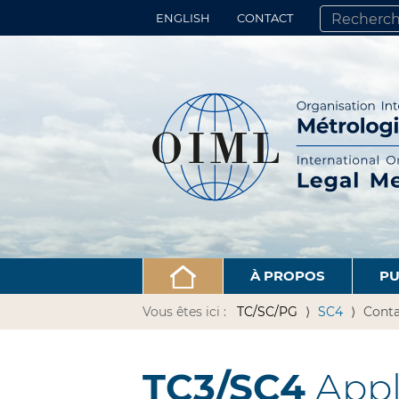
ENGLISH
CONTACT
CHERCHER PA
RECHERCHE 
À PROPOS
PU
Vous êtes ici :
TC/SC/PG
SC4
Conta
TC3/SC4
Appl