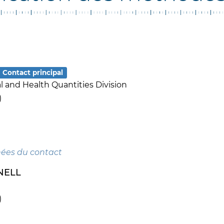
Contact principal
l and Health Quantities Division
)
nées du contact
NELL
)