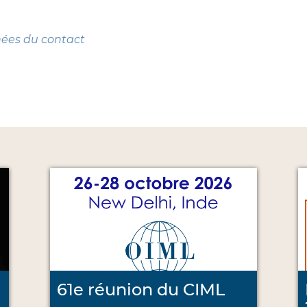
nées du contact
61e réunion du CIML