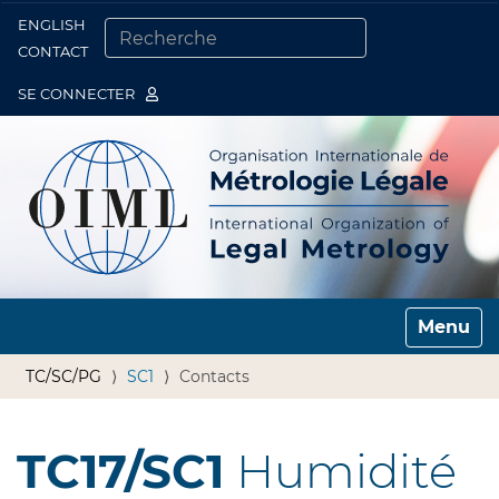
ENGLISH
Togg
CONTACT
CHERCHER PAR
RECHERCHE AVANCÉE…
SE CONNECTER
Toggle n
TC/SC/PG
SC1
Contacts
TC17/SC1
Humidité