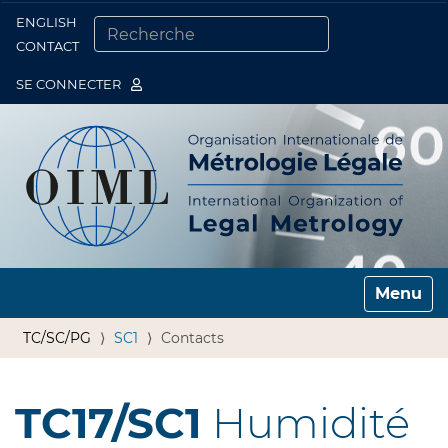
ENGLISH
Togg
CONTACT
CHERCHER PAR
RECHERCHE AVANCÉE…
SE CONNECTER
Toggle n
TC/SC/PG
SC1
Contacts
TC17/SC1
Humidité