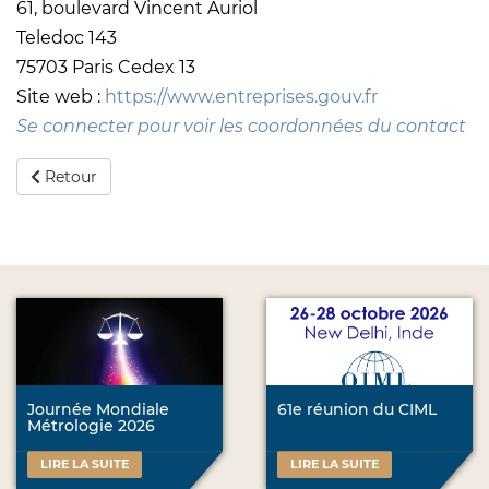
61, boulevard Vincent Auriol
Teledoc 143
75703 Paris Cedex 13
Site web :
https://www.entreprises.gouv.fr
Se connecter pour voir les coordonnées du contact
Retour
Journée Mondiale
61e réunion du CIML
Métrologie 2026
LIRE LA SUITE
LIRE LA SUITE