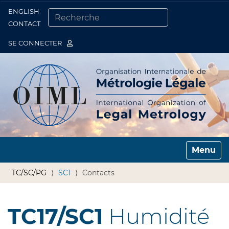
ENGLISH
Togg
CONTACT
CHERCHER PAR
RECHERCHE AVANCÉE…
SE CONNECTER
Toggle n
TC/SC/PG
SC1
Contacts
TC17/SC1
Humidité