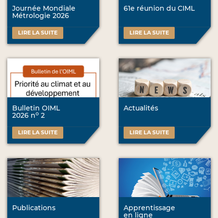
Journée Mondiale
61e réunion du CIML
Métrologie 2026
LIRE LA SUITE
LIRE LA SUITE
Bulletin OIML
Actualités
o
2026 n
2
LIRE LA SUITE
LIRE LA SUITE
Publications
Apprentissage
en ligne