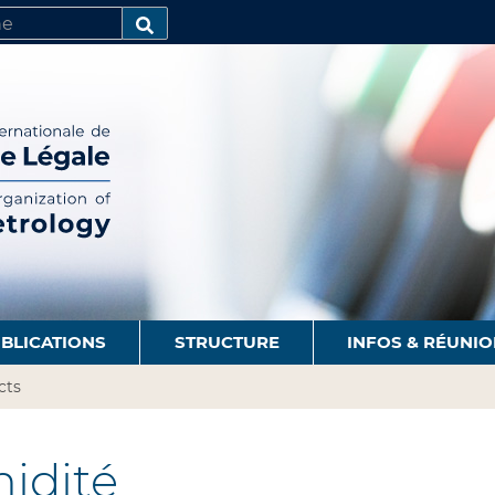
R
AVANCÉE…
BLICATIONS
STRUCTURE
INFOS & RÉUNI
cts
idité