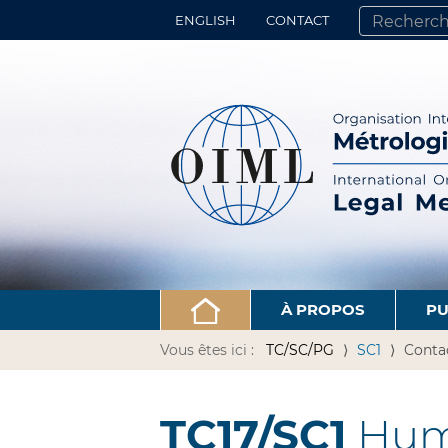
ENGLISH
CONTACT
CHERCHER PA
RECHERCHE 
À PROPOS
PU
Vous êtes ici :
TC/SC/PG
SC1
Conta
TC17/SC1
Hum