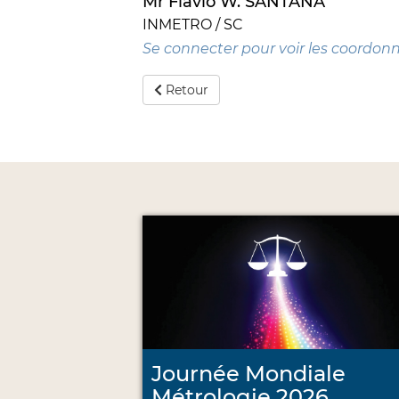
Mr Flavio W. SANTANA
INMETRO / SC
Se connecter pour voir les coordon
Retour
Journée Mondiale
Métrologie 2026