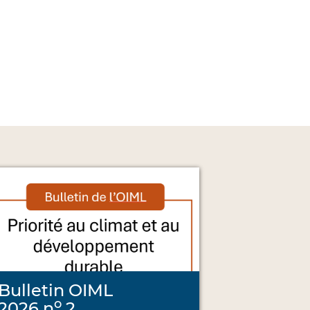
Bulletin OIML
o
2026 n
2