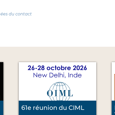
nées du contact
61e réunion du CIML